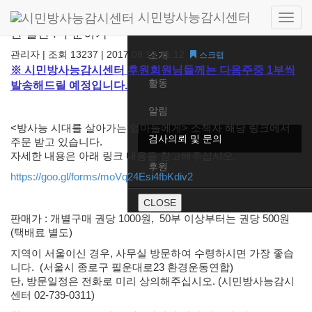
시민방사능감시센터
Side
<방사능 시대를 살아가는 엄마들에게> 소책자 개정
Home
판 출간 : 주문하기
navig
관리자
|
조회 13237
|
2017.09.19 11:12
소개
스크랩
※ 시민방사능감시센터 후원회원님들께는 다음주중 1부씩
활동
발송해드릴 예정입니다.
알림
<방사능 시대를 살아가는 엄마들에게> 소책자 해당 링크에서
검사의뢰 및 문의
주문 받고 있습니다.
자세한 내용은 아래 링크 내용을 참고해주십시오.
후원
https://goo.gl/forms/moVq24Esi4fbKdiv2
CLOSE
판매가 : 개별구매 권당 1000원, 50부 이상부터는 권당 500원
(택배료 별도)
지역이 서울이신 경우, 사무실 방문하여 수령하시면 가장 좋습
니다. (서울시 종로구 필운대로23 환경운동연합)
단, 방문일정은 전화로 미리 상의해주십시오. (시민방사능감시
센터 02-739-0311)