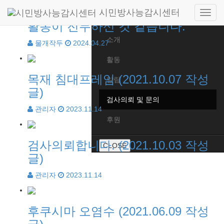
57개 (1/5페이지)
시민방사능감시센터
Side
Home
활동이 전무하신 것 같습니다.
navig
소개
물개작두
2024.04.27
활동
목재 침대프레임 (2021.10.07 작성
알림
글)
검사의뢰 및 문의
관리자
2023.11.14
후원
검사의뢰합니다. (2021.10.03 작성
CLOSE
글)
관리자
2023.11.14
후쿠시마 오염수 (2021.06.09 작성