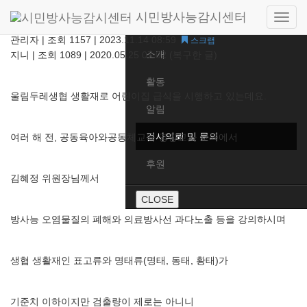
시민방사능감시센터
어린이집 식단 작성에 대한 의견 여쭈어요~
Side
Home
navig
관리자
|
조회 1157
|
2023.11.14 08:59
스크랩
소개
지니 | 조회 1089 | 2020.05.25 07:02 (복구한 글)
활동
울림두레생협 생활재로 어린이집 급식을 시행하고 있는데요.
알림
검사의뢰 및 문의
여러 해 전, 공동육아와공동체교육 영양교사 교육에서
후원
김혜정 위원장님께서
CLOSE
방사능 오염물질의 폐해와 의료방사선 과다노출 등을 강의하시며
생협 생활재인 표고류와 명태류(명태, 동태, 황태)가
기준치 이하이지만 검출량이 제로는 아니니