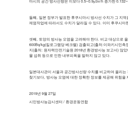
0.5~0.9
Sv/h
0.132~
마시의 공간 방사선량은 이보다
μ
증가한
,
둘째
일본 정부가 발표한 후쿠시마시 방사선 수치가 그 지역
.
제염작업에 따라서도 수치가 달라질 수 있다
이미 후쿠시마현
,
.
셋째
토양의 방사능 오염을 고려해야 한다
비교 대상으로 
600Bq/kg(
)
(
:
킬로그램당 베크렐
검출되고
출처
이와키시민측
(
:
2018
)
지
출처
원자력안전기술원
년 환경방사능 보고서
않았
.
물 섭취 등으로 인한 내부피폭을 말하지 않고 있다
일본대사관이 서울과 공간방사선량 수치를 비교하여 올리는 
,
찾기보다
방사능 오염에 대한 정확한 정보를 제공해 위험을
2019
9
27
년
월
일
/
시민방사능감시센터
환경운동연합