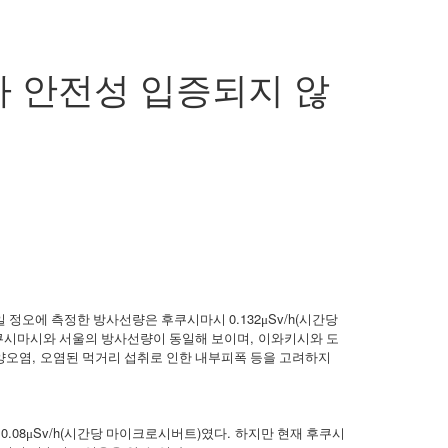
마 안전성 입증되지 않
0.132
Sv/h(
일 정오에 측정한 방사선량은 후쿠시마시
μ
시간당
,
쿠시마시와 서울의 방사선량이 동일해 보이며
이와키시와 도
,
토양오염
오염된 먹거리 섭취로 인한 내부피폭 등을 고려하지
~0.08
Sv/h(
)
.
μ
시간당 마이크로시버트
였다
하지만 현재 후쿠시