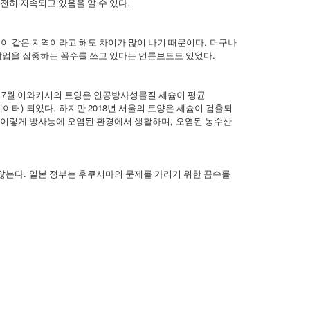
.
전히 지속되고 있음을 알 수 있다
.
이 같은 지역이라고 해도 차이가 많이 나기 때문이다
더구나
.
작업을 집중하는 꼼수를 쓰고 있다는 언론보도도 있었다
7
년
월 이와키시의 토양은 인공방사성물질 세슘이 평균
)
.
2018
데이터
되었다
하지만
년 서울의 토양은 세슘이 검출되
,
 이렇게 방사능에 오염된 환경에서 생활하며
오염된 농수산
.
 않는다
일본 정부는 후쿠시마의 문제를 가리기 위한 꼼수를