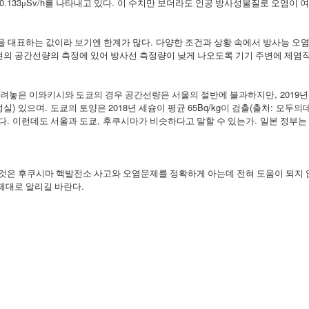
0.133
Sv/h
.
μ
를 나타내고 있다
이 수치만 보더라도 인공 방사성물질로 오염이 여
.
을 대표하는 값이라 보기엔 한계가 많다
다양한 조건과 상황 속에서 방사능 오염
의 공간선량의 측정에 있어 방사선 측정량이 낮게 나오도록 기기 주변에 제염
, 2019
올려놓은 이와키시와 도쿄의 경우 공간선량은 서울의 절반에 불과하지만
)
.
2018
65Bq/kg
(
:
정실
있으며
도쿄의 토양은
년 세슘이 평균
이 검출
출처
모두의
.
,
.
다
이런데도 서울과 도쿄
후쿠시마가 비슷하다고 말할 수 있는가
일본 정부는
것은 후쿠시마 핵발전소 사고와 오염문제를 정확하게 아는데 전혀 도움이 되지
.
 제대로 알리길 바란다