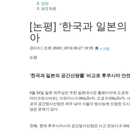
알림
보도자료
[논평] ‘한국과 일본
아
관리자
|
조회 2638
|
2019.09.27 16:05
스크랩
논평
‘
’
한국과 일본의 공간선량률
비교로 후쿠시마 안전
9
24
월
일 일본 외무성은 주한 일본대사관 홈페이지에 도쿄와
),
0.060
Sv/h,
0.036
Sv/h,
마이크로시버트
이와키시
μ
도쿄
μ
쿄의 공간방사선량은 매우 낮아 서울이 방사능에 오염된 도
.
않은 문제가 있다
,
2~3
첫째
현재 후쿠시마시의 공간방사선량은 사고 전보다
배