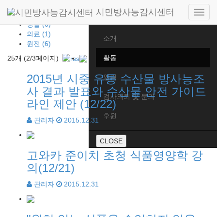
전체
시민방사능감시센터
Side
식품 (12)
Home
navig
생활 (6)
의료 (1)
소개
원전 (6)
활동
25개 (2/3페이지)
2015년 시중 유통 수산물 방사능조
알림
사 결과 발표와 수산물 안전 가이드
검사의뢰 및 문의
라인 제안 (12/22)
후원
관리자
2015.12.31
CLOSE
고와카 준이치 초청 식품영양학 강
의(12/21)
관리자
2015.12.31