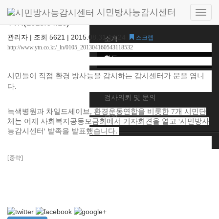
시민방사능감시센터
"시민들이 직접 방사능 감시" 센터 발족 -
Side
Home
YTN(2013.04.16)
navig
관리자
|
조회 5621
|
2015.08.31 14:24
스크랩
소개
http://www.ytn.co.kr/_ln/0105_201304160543118532
활동
시민들이 직접 환경 방사능을 감시하는 감시센터가 문을 엽니
알림
다.
검사의뢰 및 문의
녹색병원과 차일드세이브, 환경운동연합을 비롯한 7개 시민단
후원
체는 어제 사회복지공동모금회에서 기자회견을 열고 '시민방사
능감시센터' 발족을 발표했습니다.
CLOSE
[중략]