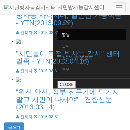
399개 (34/34페이지)
시민방사능감시센터
Side
Home
방사능 사각지대, 일본산 가공식품
navig
- YTN(2013.09.22)
소개
관리자
2015.08.31
활동
알림
"시민들이 직접 방사능 감시" 센터
검사의뢰 및 문의
발족 - YTN(2013.04.16)
후원
관리자
2015.08.31
CLOSE
“원전 안전, 정부·전문가에 맡기지
말고 시민이 나서야” - 경향신문
(2013.03.14)
관리자
2015.08.31
글쓰기