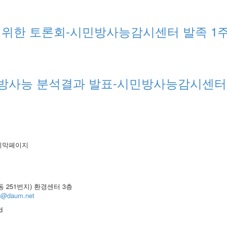
한 토론회-시민방사능감시센터 발족 1주년기념
 방사능 분석결과 발표-시민방사능감시센
 251번지) 환경센터 3층
ch@daum.net
d