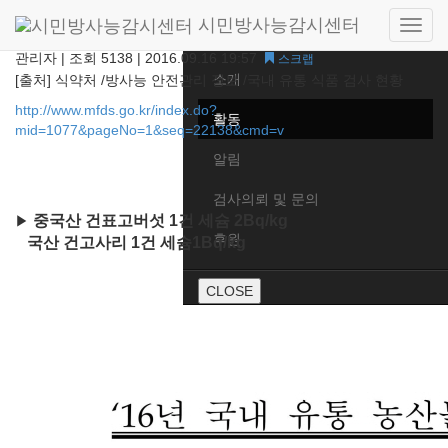
시민방사능감시센터
식약처 방사능 검사 결과 (2016년 2월 5일 ) 현황
Side
Home
navig
관리자
|
조회 5138
|
2016.09.16 19:57
스크랩
소개
[출처] 식약처 /방사능 안전관리 정보 /국내 유통 식품 검사 현황
http://www.mfds.go.kr/index.do?
활동
mid=1077&pageNo=1&seq=22138&cmd=v
알림
검사의뢰 및 문의
중국산 건표고버섯 1건 세슘 2Bq/kg
▶
후원
국산 건고사리 1건 세슘1Bq/kg
CLOSE