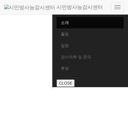
시민방사능감시센터
Side
Home
navig
소개
활동
알림
검사의뢰 및 문의
후원
CLOSE