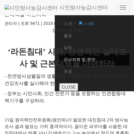
시민방사능감시센터
Side
[성명서] ‘라돈침대’ 사태, 전면적인 실태조사 및 근
Home
본대책을 마련하라
navig
관리자
|
조회 9471
|
2018.05.16 11:39
소개
스크랩
성명서 (총 3쪽)
활동
알림
‘라돈침대’ 사태, 전면적인 실태조
검사의뢰 및 문의
사 및 근본대책을 마련하라
후원
- 천연방사성물질의 생활제품 사용을 전면 금지하고 피해자
건강조사를 실시해야 한다.
CLOSE
- 정부는 시민사회, 민간 전문가 등을 포함하는 민관합동대
책기구를 구성하라.
15일 원자력안전위원회(원안위)가 발표한 대진침대 2차 방사능
조사 결과 발표는 가히 충격적이다. 음이온 파우더를 사용한 대
진침대에서 하루 10시간 매트리스 2cm 높이에서 엎드려 호흡한