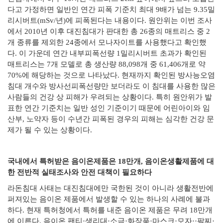
다고 가정하면 일반인 연간 피폭 기준치 최대 9배가 넘는 9.35밀
리시버트(mSv/년)에 피폭된다는 내용이다. 원안위는 이번 조사
에서 2010년 이후 대진침대가 판대한 총 26종의 매트리스 중 2
개 종류를 제외한 24종에서 모나자이트를 사용했다고 확인했
다. 이 가운데 연간 내부피폭선량 1밀리시버트 초과가 확인된
매트리스는 7개 모델로 총 생산량 88,098개 중 61,406개로 약
70%에 해당하는 것으로 나타났다. 현재까지 확인된 방사능오염
침대 개수와 방사선피폭선량만 보더라도 이 침대를 사용한 많은
사람들의 건강 상 피해가 우려되는 상황이다. 특히 원안위가 발
표한 연간 기준치는 일반 성인 기준이기 때문에 어린아이와 임
산부, 노약자 등이 수년간 피폭된 경우의 피해는 심각한 건강 문
제가 될 수 있는 상황이다.
국내에서 특허받은 음이온제품은 18만개, 음이온생활제품에 대
한 전반적 실태조사와 안전 대책이 필요하다
라돈침대 사태는 대진침대에만 국한된 것이 아니라 생활전반에
퍼져있는 음이온 제품에서 발생할 수 있는 하나의 사례에 불과
하다. 현재 특허청에서 특허를 내준 음이온 제품은 무려 18만개
에 이른다. 음이온 팬티·생리대·소금·화장품·마스크·모자··팔찌·