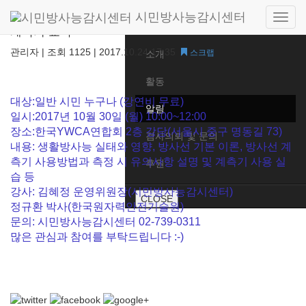
시민방사능감시센터
10/30(월)오전10시~12시 <생활 주변 방사능과 방사선
Side
Home
계측기 교육>
navig
관리자
|
조회 1125
|
2017.10.24 17:35
스크랩
소개
활동
대상:일반 시민 누구나 (강연비 무료)
알림
일시:2017년 10월 30일 (월) 10:00~12:00
장소:한국YWCA연합회 2층 강당(서울시 중구 명동길 73)
검사의뢰 및 문의
내용: 생활방사능 실태와 영향, 방사선 기본 이론, 방사선 계
측기 사용방법과 측정 시 유의사항 설명 및 계측기 사용 실
후원
습 등
강사: 김혜정 운영위원장(시민방사능감시센터)
CLOSE
정규환 박사(한국원자력안전기술원)
문의: 시민방사능감시센터 02-739-0311
많은 관심과 참여를 부탁드립니다 :-) ​