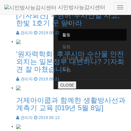
54개 (1/5페이지)
시민방사능감시센터
Side
Home
[기자회견] 무현허·무사안일 사고,
navig
한빛 1호기 문 닫아라
소개
관리자
2019.05.22
활동
알림
'원자력학회, 후쿠시마 수산물 안전
검사의뢰 및 문의
외치는 일본정부 대변하나? 기자회
견 잘 마쳤습니다.
후원
관리자
2019.05.21
CLOSE
거제아이쿱과 함께한 생활방사선과
계측기 교육 [019년 5월 8일]
관리자
2019.05.13